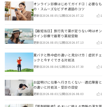
オンライン診療はじめてガイド②｜必要なも
の・スムーズなビデオ通話のコツ
更新日
2026.08.05
/
公開日
2026.07.22
1
【最短当日】旅行先で薬が足りない時はオン
ライン診療で最寄り薬局受取
更新日
2026.08.05
/
公開日
2026.07.13
1
夏バテと熱中症の違いと見分け方｜症状チェ
ックと今すぐできる対処法
更新日
2026.08.04
/
公開日
2026.07.30
1
お盆明けに仕事へ行きたくない…適応障害と
の違いと対処法・受診の目安
更新日
2026.08.03
/
公開日
2026.08.03
1
【薬剤師監修】めまいに使える市販の漢方薬