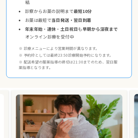
結
診察からお薬の説明まで
最短10分
お薬は最短で
当日発送・翌日到着
年末年始
・
連休
・
土日祝日
も
早朝から深夜まで
オンライン診療を受付中
※ 診療メニューにより営業時間が異なります。
※ 予約枠としては最終23:50診療開始予約になります。
※ 配送希望の服薬指導の締切は21:30までのため、翌日服
薬指導となります。